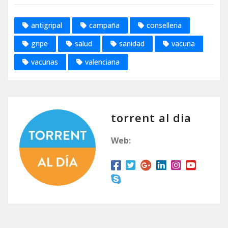
antigripal
campaña
conselleria
gripe
salud
sanidad
vacuna
vacunas
valenciana
torrent al dia
Web: