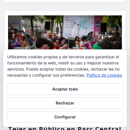
Utilizamos cookies propias y de terceros para garantizar el
funcionamiento de la web, medir su uso y mejorar nuestros
servicios. Puede aceptar todas las cookies, rechazar las no
necesarias o configurar sus preferencias.
Política de cookies
Privacidad y cookies: este sitio usa cookies. Si continúas navegando
Aceptar todo
por él, aceptas su uso.
Para obtener más información, incluido cómo gestionar las cookies,
ACTUALIDAD
DONA
OCIO
VARIOS
Rechazar
consulta:
Política de cookies
Torrent celebrará el sábado la
Configurar
7ª edición del Día Mundial de
Tejer en Público en Parc Central