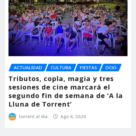
ACTUALIDAD
CULTURA
FIESTAS
OCIO
Tributos, copla, magia y tres
sesiones de cine marcará el
segundo fin de semana de ‘A la
Lluna de Torrent’
torrent al dia
Ago 6, 2026