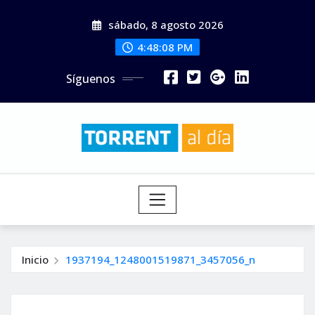
Saltar
sábado, 8 agosto 2026
al
contenido
4:48:09 PM
Síguenos
Inicio
1937194_1248001519871_3457056_n