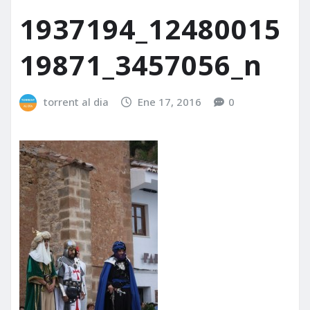
1937194_12480015
19871_3457056_n
torrent al dia
Ene 17, 2016
0