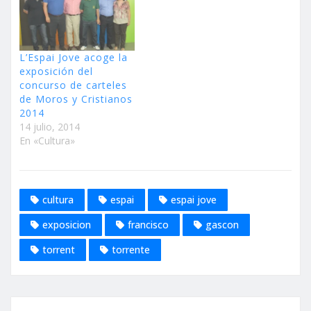
L’Espai Jove acoge la
exposición del
concurso de carteles
de Moros y Cristianos
2014
14 julio, 2014
En «Cultura»
cultura
espai
espai jove
exposicion
francisco
gascon
torrent
torrente