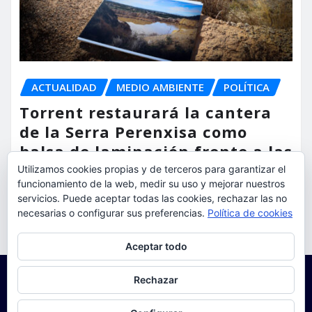
ACTUALIDAD
MEDIO AMBIENTE
POLÍTICA
Torrent restaurará la cantera
de la Serra Perenxisa como
balsa de laminación frente a las
lluvias torrenciales
Utilizamos cookies propias y de terceros para garantizar el
funcionamiento de la web, medir su uso y mejorar nuestros
servicios. Puede aceptar todas las cookies, rechazar las no
torrent al dia
Ago 5, 2026
necesarias o configurar sus preferencias.
Política de cookies
Privacidad y cookies: este sitio usa cookies. Si continúas navegando
Aceptar todo
por él, aceptas su uso.
Para obtener más información, incluido cómo gestionar las cookies,
Rechazar
consulta:
Política de cookies