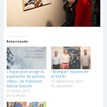
Relacionado
L’Espai Jove acoge la
“Mompar” expone en
exposición de pintura
el ESPAI
«Neu», de Francisco
13 septiembre, 2013
García Gascón
En «Juventud»
13 enero, 2014
En «Cultura»