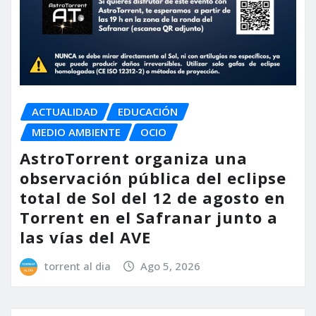
ACTUALIDAD
EDUCACIÓN
MEDIO AMBIENTE
OCIO
AstroTorrent organiza una
observación pública del eclipse
total de Sol del 12 de agosto en
Torrent en el Safranar junto a
las vías del AVE
torrent al dia
Ago 5, 2026