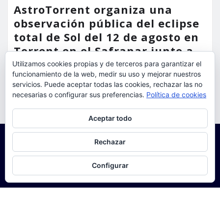
AstroTorrent organiza una
observación pública del eclipse
total de Sol del 12 de agosto en
Torrent en el Safranar junto a
las vías del AVE
Utilizamos cookies propias y de terceros para garantizar el
funcionamiento de la web, medir su uso y mejorar nuestros
torrent al dia
Ago 5, 2026
servicios. Puede aceptar todas las cookies, rechazar las no
necesarias o configurar sus preferencias.
Política de cookies
Privacidad y cookies: este sitio usa cookies. Si continúas navegando
Aceptar todo
por él, aceptas su uso.
Para obtener más información, incluido cómo gestionar las cookies,
Rechazar
consulta:
Política de cookies
Configurar
Copyright © 2025 | Funciona con
WordPress
|
Seattle
News
de
ThemeArile