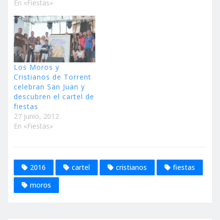
En «Fiestas»
Los Moros y
Cristianos de Torrent
celebran San Juan y
descubren el cartel de
fiestas
27 junio, 2012
En «Fiestas»
2016
cartel
cristianos
fiestas
moros