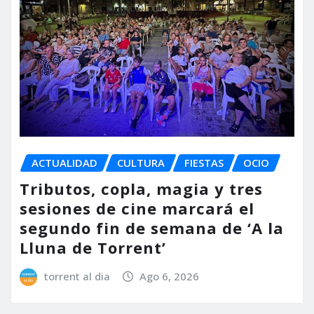
ACTUALIDAD
CULTURA
FIESTAS
OCIO
Tributos, copla, magia y tres
sesiones de cine marcará el
segundo fin de semana de ‘A la
Lluna de Torrent’
torrent al dia
Ago 6, 2026