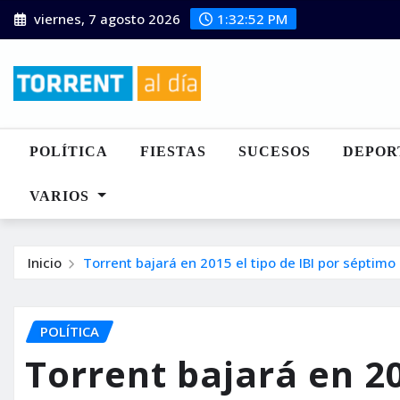
Saltar
viernes, 7 agosto 2026
1:32:53 PM
al
contenido
POLÍTICA
FIESTAS
SUCESOS
DEPOR
VARIOS
Inicio
Torrent bajará en 2015 el tipo de IBI por séptim
POLÍTICA
Torrent bajará en 20