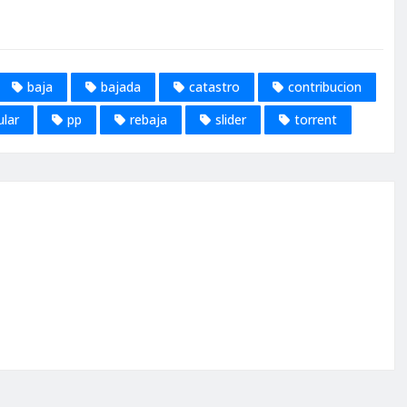
baja
bajada
catastro
contribucion
ular
pp
rebaja
slider
torrent