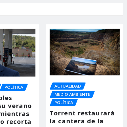
ACTUALIDAD
POLÍTICA
MEDIO AMBIENTE
oles
POLÍTICA
su verano
Torrent restaurará
mientras
la cantera de la
no recorta