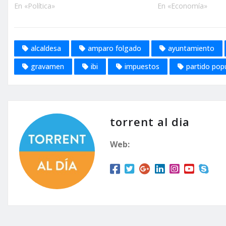
En «Política»
En «Economía»
alcaldesa
amparo folgado
ayuntamiento
gravamen
ibi
impuestos
partido pop
torrent al dia
Web: