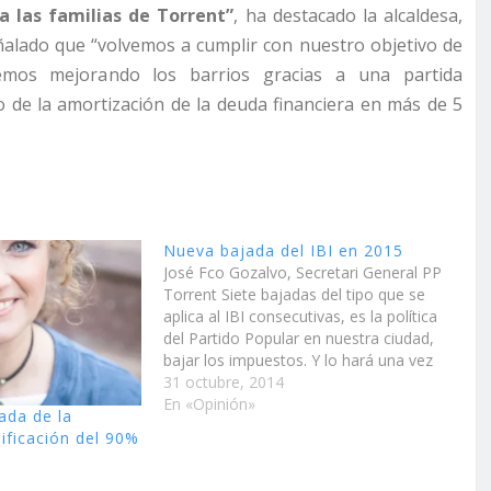
 las familias de Torrent”
, ha destacado la alcaldesa,
ñalado que “volvemos a cumplir con nuestro objetivo de
remos mejorando los barrios gracias a una partida
to de la amortización de la deuda financiera en más de 5
Nueva bajada del IBI en 2015
José Fco Gozalvo, Secretari General PP
Torrent Siete bajadas del tipo que se
aplica al IBI consecutivas, es la política
del Partido Popular en nuestra ciudad,
bajar los impuestos. Y lo hará una vez
más en 2015 bajando el tipo del 0,54 al
31 octubre, 2014
0,53, apenas una décima pero que
En «Opinión»
ada de la
supone…
ificación del 90%