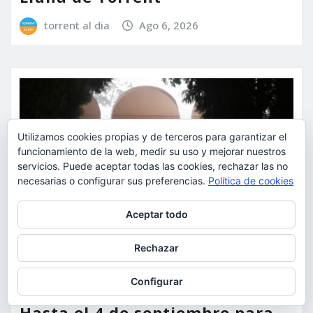
torrent al dia
Ago 6, 2026
Utilizamos cookies propias y de terceros para garantizar el
funcionamiento de la web, medir su uso y mejorar nuestros
servicios. Puede aceptar todas las cookies, rechazar las no
necesarias o configurar sus preferencias.
Política de cookies
Privacidad y cookies: este sitio usa cookies. Si continúas navegando
Aceptar todo
por él, aceptas su uso.
Para obtener más información, incluido cómo gestionar las cookies,
Rechazar
consulta:
Política de cookies
Configurar
ACTUALIDAD
DEPORTES
ECONOMÍA
Hasta el 4 de septiembre para