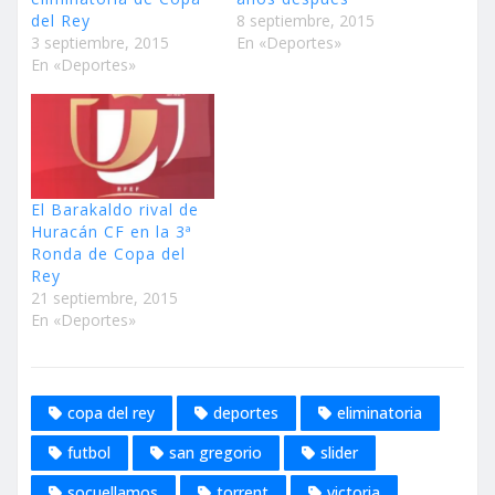
del Rey
8 septiembre, 2015
3 septiembre, 2015
En «Deportes»
En «Deportes»
El Barakaldo rival de
Huracán CF en la 3ª
Ronda de Copa del
Rey
21 septiembre, 2015
En «Deportes»
copa del rey
deportes
eliminatoria
futbol
san gregorio
slider
socuellamos
torrent
victoria