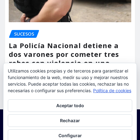
SUCESOS
La Policía Nacional detiene a
dos varones por cometer tres
robos con violencia en una
misma mañana
Utilizamos cookies propias y de terceros para garantizar el
funcionamiento de la web, medir su uso y mejorar nuestros
torrent al dia
Ago 7, 2026
servicios. Puede aceptar todas las cookies, rechazar las no
necesarias o configurar sus preferencias.
Política de cookies
Privacidad y cookies: este sitio usa cookies. Si continúas navegando
Aceptar todo
por él, aceptas su uso.
Para obtener más información, incluido cómo gestionar las cookies,
Rechazar
consulta:
Política de cookies
Configurar