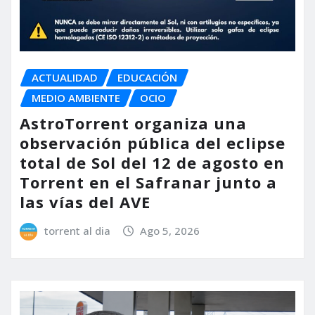
ACTUALIDAD
EDUCACIÓN
MEDIO AMBIENTE
OCIO
AstroTorrent organiza una
observación pública del eclipse
total de Sol del 12 de agosto en
Torrent en el Safranar junto a
las vías del AVE
torrent al dia
Ago 5, 2026