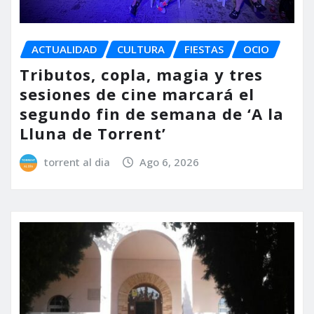
ACTUALIDAD
CULTURA
FIESTAS
OCIO
Tributos, copla, magia y tres
sesiones de cine marcará el
segundo fin de semana de ‘A la
Lluna de Torrent’
torrent al dia
Ago 6, 2026