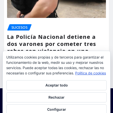
SUCESOS
La Policía Nacional detiene a
dos varones por cometer tres
robos con violencia en una
misma mañana
Utilizamos cookies propias y de terceros para garantizar el
funcionamiento de la web, medir su uso y mejorar nuestros
torrent al dia
Ago 7, 2026
servicios. Puede aceptar todas las cookies, rechazar las no
necesarias o configurar sus preferencias.
Política de cookies
Privacidad y cookies: este sitio usa cookies. Si continúas navegando
Aceptar todo
por él, aceptas su uso.
Para obtener más información, incluido cómo gestionar las cookies,
Rechazar
consulta:
Política de cookies
Configurar