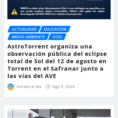
ACTUALIDAD
EDUCACIÓN
MEDIO AMBIENTE
OCIO
AstroTorrent organiza una
observación pública del eclipse
total de Sol del 12 de agosto en
Torrent en el Safranar junto a
las vías del AVE
torrent al dia
Ago 5, 2026