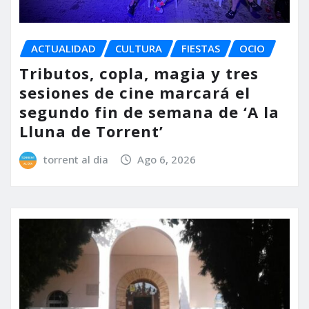
ACTUALIDAD
CULTURA
FIESTAS
OCIO
Tributos, copla, magia y tres
sesiones de cine marcará el
segundo fin de semana de ‘A la
Lluna de Torrent’
torrent al dia
Ago 6, 2026