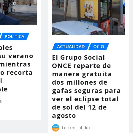
POLÍTICA
oles
ACTUALIDAD
OCIO
su verano
El Grupo Social
mientras
ONCE reparte de
no recorta
manera gratuita
l
dos millones de
le
gafas seguras para
ver el eclipse total
a
de sol del 12 de
agosto
torrent al dia