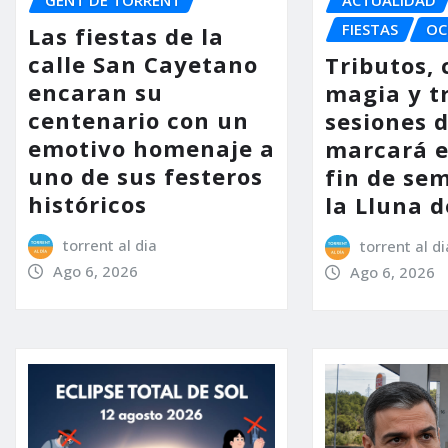
FIESTAS
OC
Las fiestas de la
calle San Cayetano
Tributos, 
encaran su
magia y t
centenario con un
sesiones d
emotivo homenaje a
marcará e
uno de sus festeros
fin de se
históricos
la Lluna d
torrent al dia
torrent al di
Ago 6, 2026
Ago 6, 2026