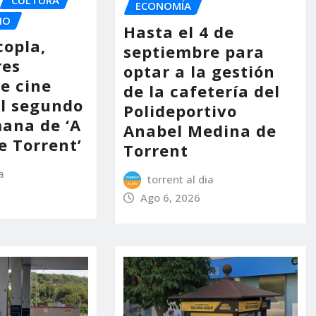
ECONOMÍA
IO
Hasta el 4 de
copla,
septiembre para
res
optar a la gestión
e cine
de la cafetería del
l segundo
Polideportivo
mana de ‘A
Anabel Medina de
e Torrent’
Torrent
a
torrent al dia
Ago 6, 2026