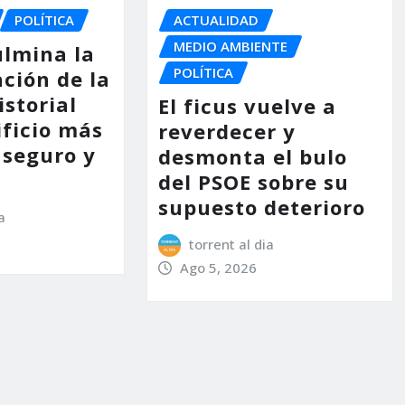
POLÍTICA
ACTUALIDAD
MEDIO AMBIENTE
ulmina la
POLÍTICA
ción de la
storial
El ficus vuelve a
ificio más
reverdecer y
 seguro y
desmonta el bulo
del PSOE sobre su
supuesto deterioro
a
torrent al dia
Ago 5, 2026