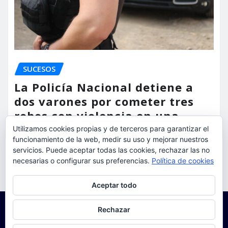
SUCESOS
La Policía Nacional detiene a
dos varones por cometer tres
robos con violencia en una
misma mañana
Utilizamos cookies propias y de terceros para garantizar el
funcionamiento de la web, medir su uso y mejorar nuestros
servicios. Puede aceptar todas las cookies, rechazar las no
torrent al dia
Ago 7, 2026
necesarias o configurar sus preferencias.
Política de cookies
Privacidad y cookies: este sitio usa cookies. Si continúas navegando
Aceptar todo
por él, aceptas su uso.
Para obtener más información, incluido cómo gestionar las cookies,
Rechazar
consulta:
Política de cookies