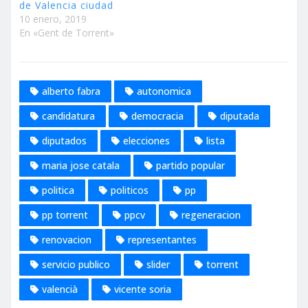
de Valencia ciudad
10 enero, 2019
En «Gent de Torrent»
alberto fabra
autonomica
candidatura
democracia
diputada
diputados
elecciones
lista
maria jose catala
partido popular
politica
politicos
pp
pp torrent
ppcv
regeneracion
renovacion
representantes
servicio publico
slider
torrent
valencià
vicente soria