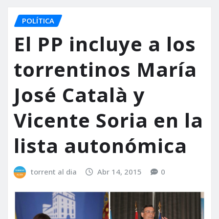
POLÍTICA
El PP incluye a los
torrentinos María
José Català y
Vicente Soria en la
lista autonómica
torrent al dia
Abr 14, 2015
0