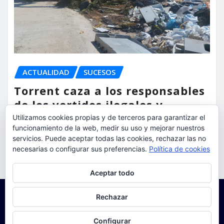
ACTUALIDAD
SUCESOS
Torrent caza a los responsables
de los vertidos ilegales y
endurece las sanciones
Utilizamos cookies propias y de terceros para garantizar el
funcionamiento de la web, medir su uso y mejorar nuestros
torrent al dia
Ago 7, 2026
servicios. Puede aceptar todas las cookies, rechazar las no
necesarias o configurar sus preferencias.
Política de cookies
Privacidad y cookies: este sitio usa cookies. Si continúas navegando
Aceptar todo
por él, aceptas su uso.
Para obtener más información, incluido cómo gestionar las cookies,
Rechazar
consulta:
Política de cookies
Configurar