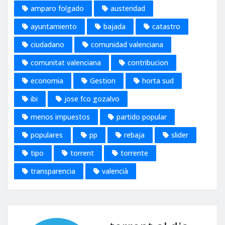
amparo folgado
austeridad
ayuntamiento
bajada
catastro
ciudadano
comunidad valenciana
comunitat valenciana
contribucion
economia
Gestion
horta sud
ibi
jose fco gozalvo
menos impuestos
partido popular
populares
pp
rebaja
slider
tipo
torrent
torrente
transparencia
valencià