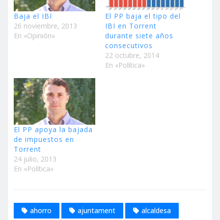
Baja el IBI
El PP baja el tipo del
26 noviembre, 2013
IBI en Torrent
En «Opinión»
durante siete años
consecutivos
22 octubre, 2014
En «Política»
El PP apoya la bajada
de impuestos en
Torrent
24 julio, 2013
En «Política»
ahorro
ajuntament
alcaldesa