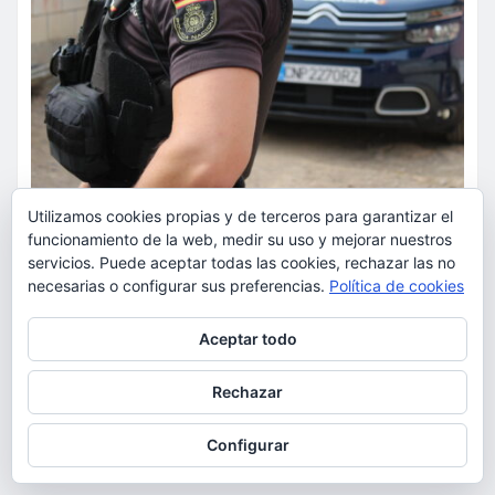
Utilizamos cookies propias y de terceros para garantizar el
funcionamiento de la web, medir su uso y mejorar nuestros
SUCESOS
servicios. Puede aceptar todas las cookies, rechazar las no
necesarias o configurar sus preferencias.
Política de cookies
La Policía Nacional detiene a
dos varones por cometer tres
Privacidad y cookies: este sitio usa cookies. Si continúas navegando
Aceptar todo
por él, aceptas su uso.
robos con violencia en una
misma mañana
Para obtener más información, incluido cómo gestionar las cookies,
Rechazar
consulta:
Política de cookies
torrent al dia
Ago 7, 2026
Configurar