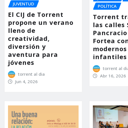
JUVENTUD
POLÍTICA
El CIJ de Torrent
Torrent t
propone un verano
las calles
lleno de
Pancracio
creatividad,
Fortea co
diversión y
modernos
aventura para
infantiles
jóvenes
torrent al di
torrent al dia
Abr 16, 2026
Jun 4, 2026