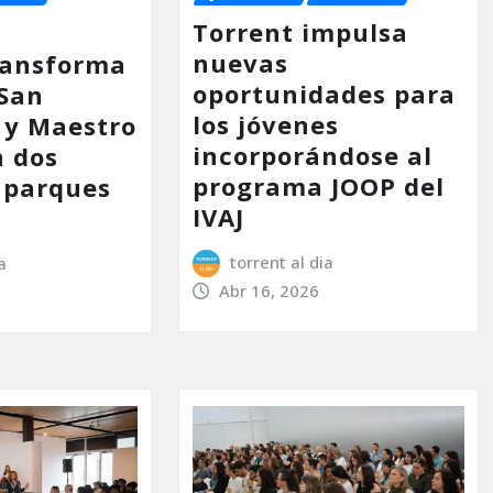
Torrent impulsa
nuevas
ransforma
oportunidades para
 San
los jóvenes
 y Maestro
incorporándose al
n dos
programa JOOP del
 parques
IVAJ
torrent al dia
a
Abr 16, 2026