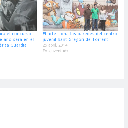
ara el concurso
El arte toma las paredes del centro
e año será en el
juvenil Sant Gregori de Torrent
rita Guardia
25 abril, 2014
En «Juventud»