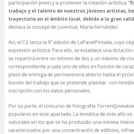
participación joven y a promover la creación artística.
“E
trabajo y el talento de nuestros jóvenes artistas, h
trayectoria en el ámbito local, debido a la gran cal
destaca la concejal de Juventud, María Fernández.
Así, el CIJ lanza la 9ª edición de LaParetPintada, cuyo 
expresión artística. Para ello, se establece una dotaci
se repartirá entre un mínimo de dos y un máximo de cinc
correspondiente a cada uno de ellos en función de caract
plazo de entrega de permanecerá abierto hasta el próxi
boceto del trabajo que se pretende plasmar -con temática y
inscripción con los datos personales.
Por su parte, el concurso de fotografía TorrentJovealc
populares en este apartado. La temática de este año es l
naturales en los que se ha producido una mínima inter
caracterizados por una concentración de edificios, infr