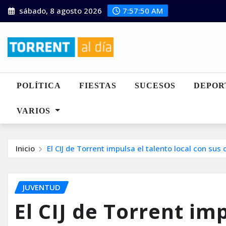
Saltar
sábado, 8 agosto 2026
7:57:51 AM
al
contenido
POLÍTICA
FIESTAS
SUCESOS
DEPOR
VARIOS
Inicio
El CIJ de Torrent impulsa el talento local con sus
JUVENTUD
El CIJ de Torrent imp