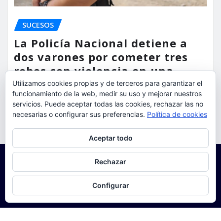
SUCESOS
La Policía Nacional detiene a
dos varones por cometer tres
robos con violencia en una
misma mañana
Utilizamos cookies propias y de terceros para garantizar el
funcionamiento de la web, medir su uso y mejorar nuestros
torrent al dia
Ago 7, 2026
servicios. Puede aceptar todas las cookies, rechazar las no
necesarias o configurar sus preferencias.
Política de cookies
Privacidad y cookies: este sitio usa cookies. Si continúas navegando
Aceptar todo
por él, aceptas su uso.
Para obtener más información, incluido cómo gestionar las cookies,
Rechazar
consulta:
Política de cookies
Configurar
Copyright © 2025 | Funciona con
WordPress
|
Seattle