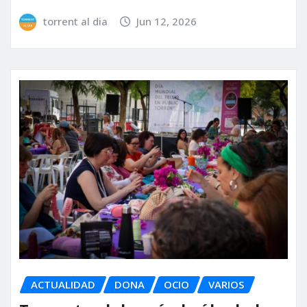
torrent al dia
Jun 12, 2026
ACTUALIDAD
DONA
OCIO
VARIOS