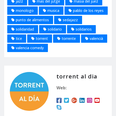
jazz
mas del jutge
masia del juez
monologo
musica
pablo de los reyes
punto de alimentos
sedajazz
solidaridad
solidario
solidarios
tice
torrent
torrente
valencià
valencia comedy
torrent al dia
Web: