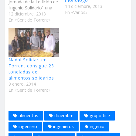
monólogo
jornada de la I edición de
14 diciembre, 2013
‘Ingenio Solidario’, una
En «Varios»
iniciativa organizada por
12 diciembre, 2013
el Grupo T.I.C.E
En «Gent de Torrent»
Ingenieros a beneficio del
Punto de Alimentos de la
ciudad. Durante la tarde
de ayer todos los
asistentes disfrutaron de
un concierto de…
Nadal Solidari en
Torrent consigue 23
toneladas de
alimentos solidarios
9 enero, 2014
En «Gent de Torrent»
alimentos
diciembre
grupo tice
ingeniero
ingenieros
ingenio