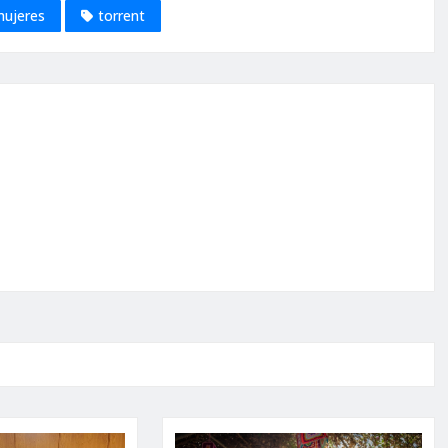
ujeres
torrent