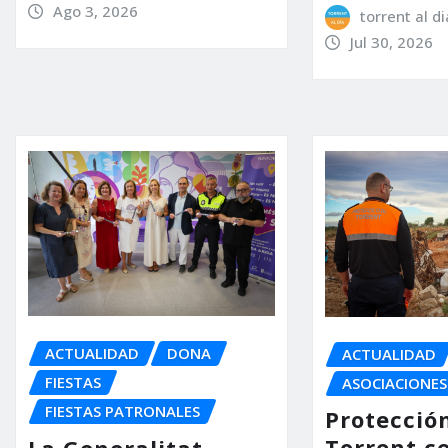
Ago 3, 2026
torrent al di
Jul 30, 2026
ACTUALIDAD
DONA
ACTUALIDAD
FIESTAS
ASOCIACIONES
FIESTAS PATRONALES
Protección
Torrent c
La Generalitat