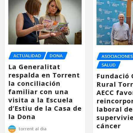
ACTUALIDAD
DONA
ASOCIACIONES
SALUD
La Generalitat
respalda en Torrent
Fundació 
la conciliación
Rural Tor
familiar con una
AECC favo
visita a la Escuela
reincorpo
d’Estiu de la Casa de
laboral de
la Dona
supervivi
cáncer
torrent al dia