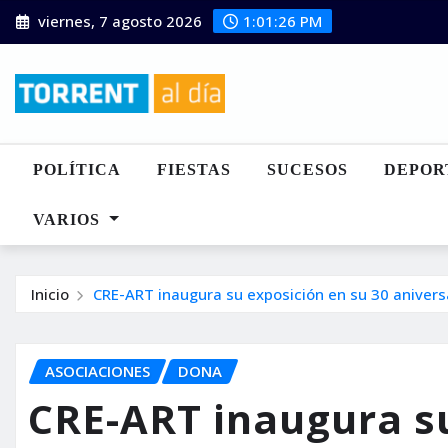
Saltar
viernes, 7 agosto 2026
1:01:28 PM
al
contenido
POLÍTICA
FIESTAS
SUCESOS
DEPOR
VARIOS
Inicio
CRE-ART inaugura su exposición en su 30 anivers
ASOCIACIONES
DONA
CRE-ART inaugura su