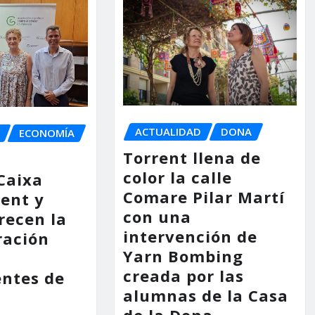
ACTUALIDAD
DONA
ECONOMÍA
Torrent llena de
color la calle
Caixa
Comare Pilar Martí
rent y
con una
recen la
intervención de
ración
Yarn Bombing
creada por las
entes de
alumnas de la Casa
de la Dona