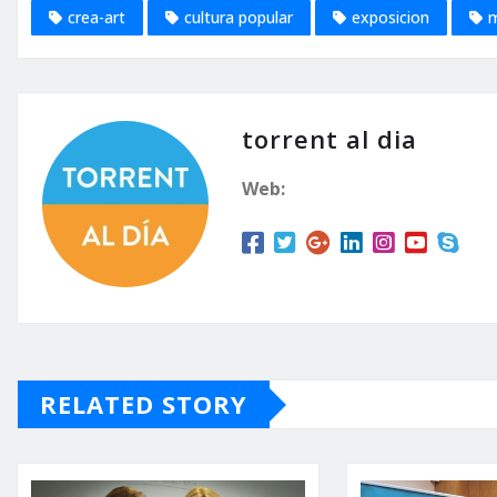
crea-art
cultura popular
exposicion
m
torrent al dia
Web:
RELATED STORY