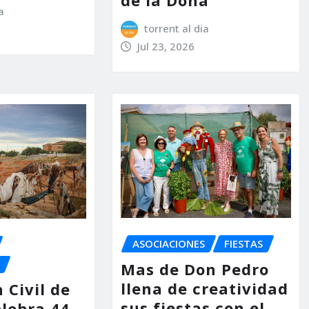
a
torrent al dia
Jul 23, 2026
ASOCIACIONES
FIESTAS
Mas de Don Pedro
llena de creatividad
 Civil de
sus fiestas con el
elebra 44