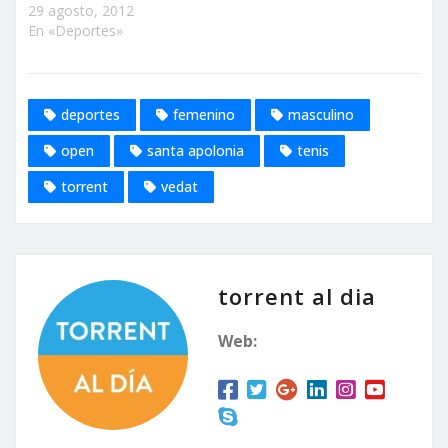
29 agosto, 2012
En «Deportes»
deportes
femenino
masculino
open
santa apolonia
tenis
torrent
vedat
torrent al dia
Web: