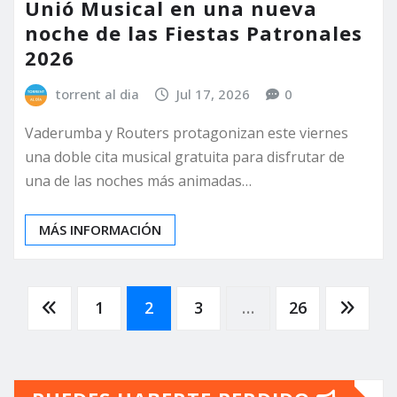
Unió Musical en una nueva
noche de las Fiestas Patronales
2026
torrent al dia
Jul 17, 2026
0
Vaderumba y Routers protagonizan este viernes
una doble cita musical gratuita para disfrutar de
una de las noches más animadas…
MÁS INFORMACIÓN
Paginación
1
2
3
…
26
de