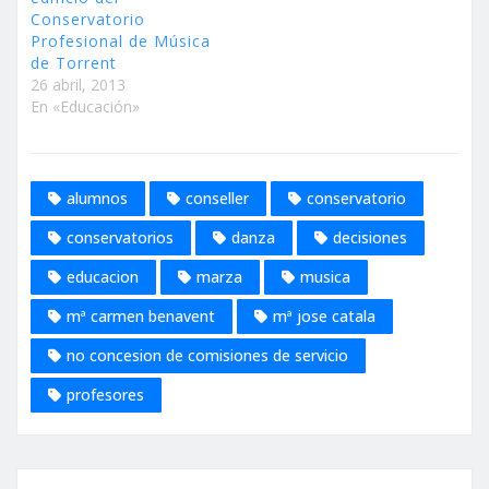
Conservatorio
Profesional de Música
de Torrent
26 abril, 2013
En «Educación»
alumnos
conseller
conservatorio
conservatorios
danza
decisiones
educacion
marza
musica
mª carmen benavent
mª jose catala
no concesion de comisiones de servicio
profesores