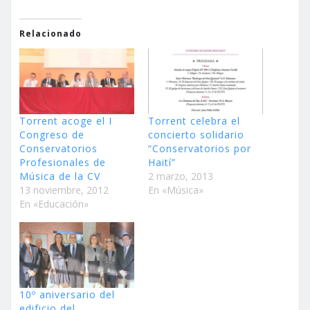
Relacionado
Torrent acoge el I
Torrent celebra el
Congreso de
concierto solidario
Conservatorios
“Conservatorios por
Profesionales de
Haití”
Música de la CV
2 marzo, 2013
13 noviembre, 2012
En «Música»
En «Educación»
10º aniversario del
edificio del