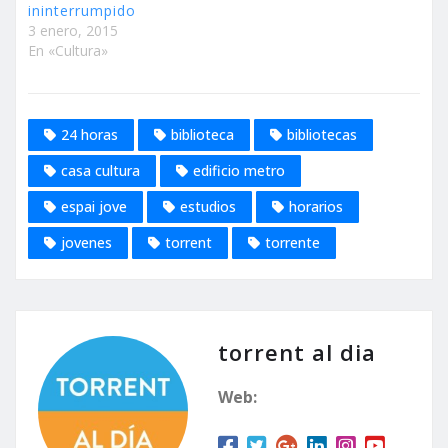
ininterrumpido
3 enero, 2015
En «Cultura»
24 horas
biblioteca
bibliotecas
casa cultura
edificio metro
espai jove
estudios
horarios
jovenes
torrent
torrente
torrent al dia
Web: