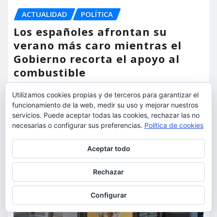
ACTUALIDAD
POLÍTICA
Los españoles afrontan su
verano más caro mientras el
Gobierno recorta el apoyo al
combustible
torrent al dia
Ago 5, 2026
Utilizamos cookies propias y de terceros para garantizar el
funcionamiento de la web, medir su uso y mejorar nuestros
servicios. Puede aceptar todas las cookies, rechazar las no
necesarias o configurar sus preferencias.
Política de cookies
Privacidad y cookies: este sitio usa cookies. Si continúas navegando
Aceptar todo
por él, aceptas su uso.
Para obtener más información, incluido cómo gestionar las cookies,
Rechazar
consulta:
Política de cookies
Configurar