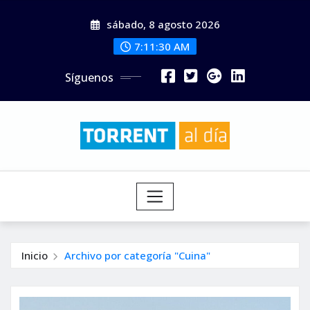
Saltar
sábado, 8 agosto 2026
al
contenido
7:11:32 AM
Síguenos
Inicio
Archivo por categoría "Cuina"