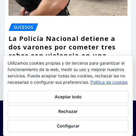
SUCESOS
La Policía Nacional detiene a
dos varones por cometer tres
robos con violencia en una
misma mañana
Utilizamos cookies propias y de terceros para garantizar el
funcionamiento de la web, medir su uso y mejorar nuestros
torrent al dia
Ago 7, 2026
servicios. Puede aceptar todas las cookies, rechazar las no
necesarias o configurar sus preferencias.
Política de cookies
Privacidad y cookies: este sitio usa cookies. Si continúas navegando
Aceptar todo
por él, aceptas su uso.
Para obtener más información, incluido cómo gestionar las cookies,
Rechazar
consulta:
Política de cookies
Configurar