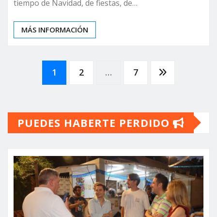
tiempo de Navidad, de fiestas, de…
MÁS INFORMACIÓN
Paginación
1
2
…
7
de
PUEDES HABERTE PERDIDO
entradas